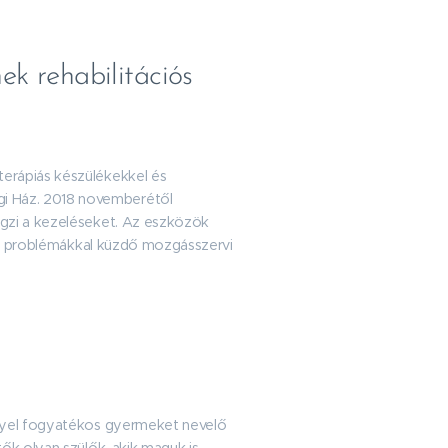
ek rehabilitációs
erápiás készülékekkel és
i Ház. 2018 novemberétől
égzi a kezeléseket. Az eszközök
giai problémákkal küzdő mozgásszervi
llyel fogyatékos gyermeket nevelő