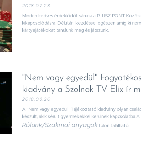
2018.07.23
Minden kedves érdeklődőt várunk a PLUSZ PONT Közös
kikapcsolódásra. Délutáni kezdéssel egészen amíg ki nem
kártyajátékokat tanulunk meg és játszunk.
"Nem vagy egyedül" Fogyatékos 
kiadvány a Szolnok TV Elix-ír 
2018.06.20
A "Nem vagy egyedül" Tájékoztató kiadvány olyan csal
készült, akik sérült gyermekekkel kerülnek kapcsolatba.A
Rólunk/Szakmai anyagok
fülön található.