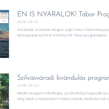
ÉN IS NYARALOK! Tábor Prog
2018.06.15
Köszönjük a Szolnok Megyei Jogú Város Önkormányzata 
támogatását az ÉN IS NYARALOK! Tábor programjaihoz.
Szilvásváradi kirándulás progra
2018.06.02
Minden program önköltéges, az útiköltség megoszlik az 
még várjuk a megszokott módon.Várunk mindenkit sok sz