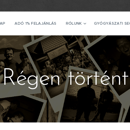
AP
ADÓ 1% FELAJÁNLÁS
RÓLUNK
GYÓGYÁSZATI S
Régen történt