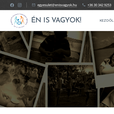
egyesulet@enisvagyok.hu
+36 30 342 9253
ÉN IS VAGYOK!
KEZDŐL