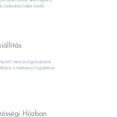
ők olyan szülők, akik maguk is
, tudásukat tudják átadni.
iállítás
ZApART Mozi és Egyesületünk
ításra. A kiállításon fogyatékos
össégi Házban