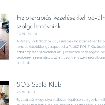
Fizioterápiás kezelésekkel bővüln
szolgáltatásaink
2018.09.25
A Rotary Klub Szolnok Egyesületnek köszönhetően fiziot
tornaeszközökkel gyarapodott a PLUSZ PONT Közösség
fizioterapeuta szakember az új eszközök segítségével v
segítenek a reumatikus, izületi, csontrendszeri, neuroló
eredetű...
SOS Szülő Klub
2018.08.05
Egyesületünk egy olyan hálózat kiépítésén dolgozik, me