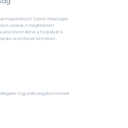
ság
al megrendezett Szüreti Mulatságra.
emplom udvarán.A meghirdetett
átszóteret illetve a focipályát is.
andra vezetésével kézműves...
kollégáink fogyatékosügyben lesznek