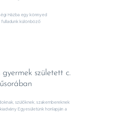
ségi Házba egy könnyed
 fulladunk különböző
gyermek született c.
műsorában
ádoknak, szülőknek, szakembereknek
 kiadvány Egyesületünk honlapján a