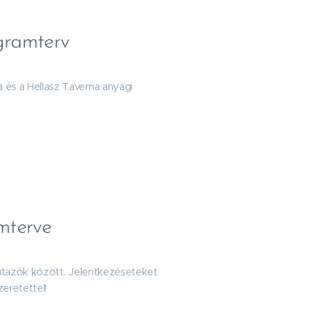
ramterv
és a Hellasz Taverna anyagi
mterve
utazók között. Jelentkezéseteket
eretettel!