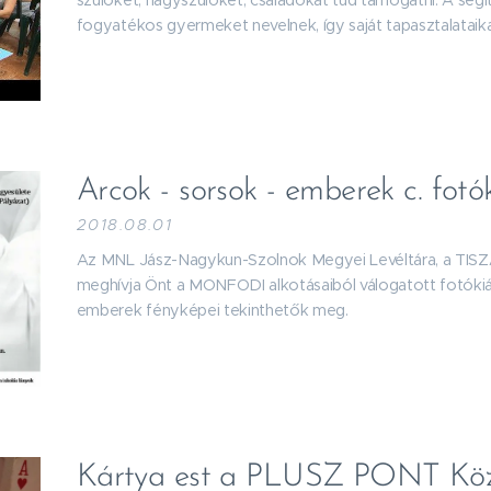
szülőket, nagyszülőket, családokat tud támogatni. A segít
fogyatékos gyermeket nevelnek, így saját tapasztalataikat
Arcok - sorsok - emberek c. fotók
2018.08.01
Az MNL Jász-Nagykun-Szolnok Megyei Levéltára, a TIS
meghívja Önt a MONFODI alkotásaiból válogatott fotókiáll
emberek fényképei tekinthetők meg.
Kártya est a PLUSZ PONT Köz