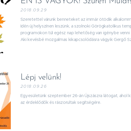
ÉN IS VAGYOK! Szüreti Mulat
2018.09.29
Szeretettel várunk benneteket az immár ötödik alkalomm
Idén új helyszínen leszünk, a szolnoki Görögkatolikus t
programokon túl egész nap lehetőség van igénybe venni a j
Aki kevésbé mozgalmas kikapcsolódásra vágyik Gergő Sz
Lépj velünk!
2018.09.26
Egyesületünk szeptember 26-án Újszászra látogat, ahol 
az érdeklődők és rászorultak segítségére.