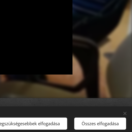
Nyelvek
Magyar
English
legszükségesebbek elfogadása
Összes elfogadása