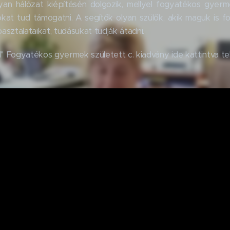
an hálózat kiépítésén dolgozik, mellyel fogyatékos gyerm
okat tud támogatni. A segítők olyan szülők, akik maguk is
pasztalataikat, tudásukat tudják átadni.
 Fogyatékos gyermek született c. kiadvány ide kattintva t