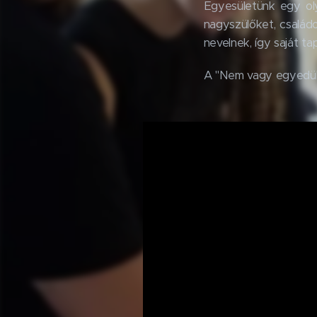
Egyesületünk egy oly
nagyszülőket, család
nevelnek, így saját ta
A "Nem vagy egyedül"