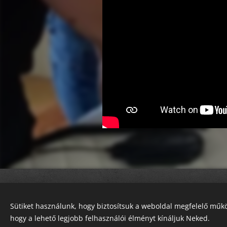
Mozgássérültek
ÉN IS VAGYOK!
Egyesülete
2025
Sütiket használunk, hogy biztosítsuk a weboldal megfelelő műkö
Minden jog fenntartva!
hogy a lehető legjobb felhasználói élményt kínáljuk Neked.
5000 Szolnok, Besenyszögi út 17.
Sütik