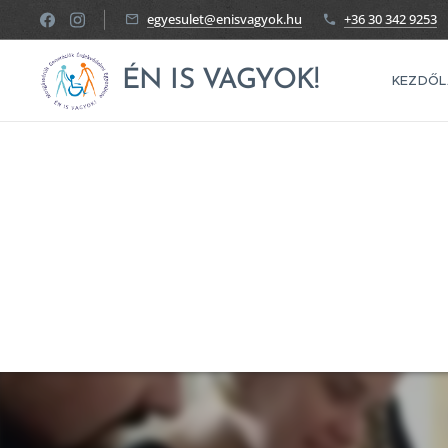
egyesulet@enisvagyok.hu
+36 30 342 9253
ÉN IS VAGYOK!
KEZDŐL