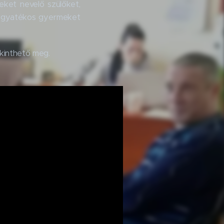
eket nevelő szülőket,
 fogyatékos gyermeket
ekinthető meg.