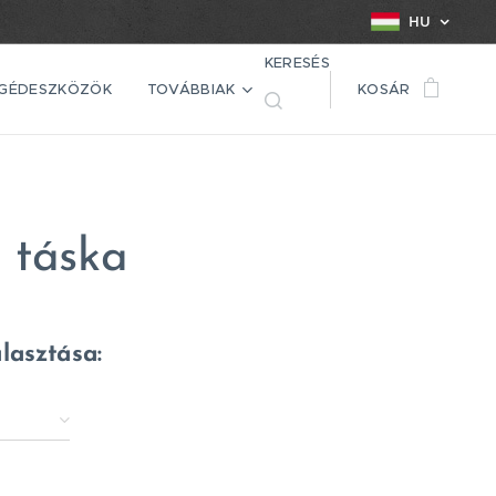
HU
KERESÉS
EGÉDESZKÖZÖK
TOVÁBBIAK
KOSÁR
 táska
álasztása: