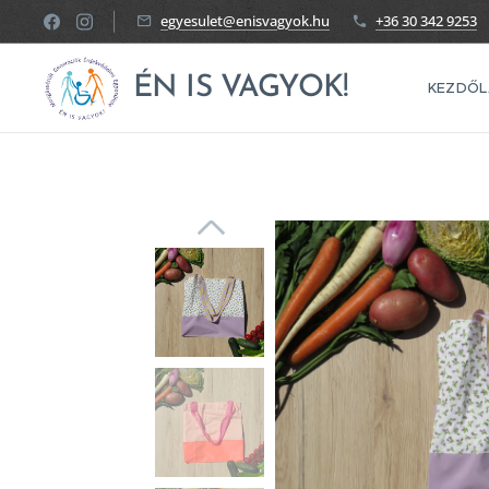
egyesulet@enisvagyok.hu
+36 30 342 9253
ÉN IS VAGYOK!
KEZDŐL