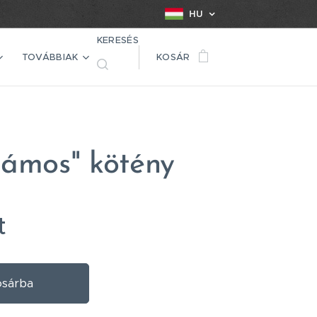
HU
KERESÉS
TOVÁBBIAK
KOSÁR
zámos" kötény
t
sárba