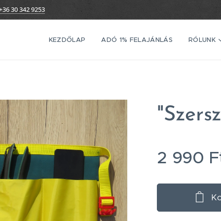
+36 30 342 9253
KEZDŐLAP
ADÓ 1% FELAJÁNLÁS
RÓLUNK
"Szers
2 990
F
Ko