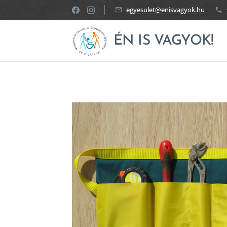
egyesulet@enisvagyok.hu
ÉN IS VAGYOK!