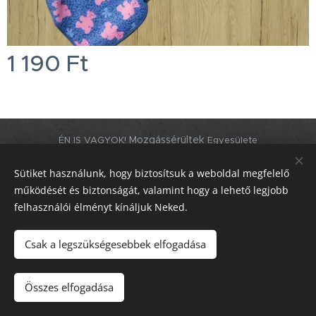
1 190
Ft
Mozgássérültek
ÉN IS VAGYOK!
Egyesülete
2025
Minden jog fenntartva!
Sütiket használunk, hogy biztosítsuk a weboldal megfelelő
működését és biztonságát, valamint hogy a lehető legjobb
5000 Szolnok, Besenyszögi út 17.
Sütik
felhasználói élményt kínáljuk Neked.
Nyelvek
Magyar
English
Csak a legszükségesebbek elfogadása
Kosárba
Összes elfogadása