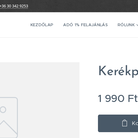
+36 30 342 9253
KEZDŐLAP
ADÓ 1% FELAJÁNLÁS
RÓLUNK
Kerékp
1 990
Ft
Ko