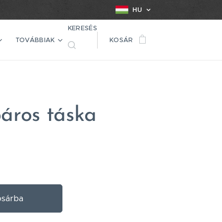
HU
KERESÉS
TOVÁBBIAK
KOSÁR
áros táska
sárba