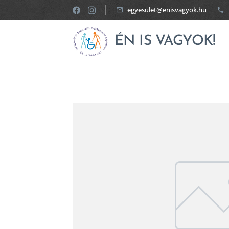
egyesulet@enisvagyok.hu
ÉN IS VAGYOK!