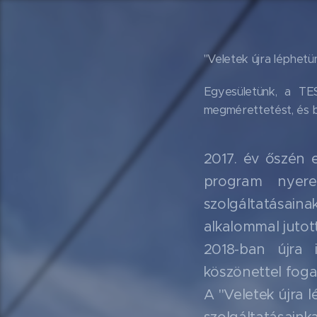
"Veletek újra léphetü
Egyesületünk, a TES
megmérettetést, és b
2017. év őszén 
program nyere
szolgáltatásaina
alkalommal jutot
2018-ban újra 
köszönettel fogad
A "Veletek újra