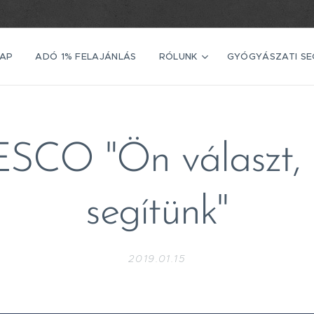
AP
ADÓ 1% FELAJÁNLÁS
RÓLUNK
GYÓGYÁSZATI S
ESCO "Ön választ, 
segítünk"
2019.01.15