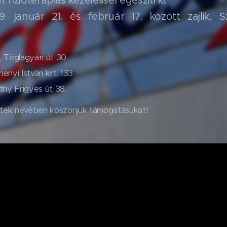
 fizioterápiás kezeléssel egészíti ki.
. január 21. és február 17. között zajlik,
 Téglagyári út 30.
nyi István krt. 133
hy Frigyes út 38.
ettek nevében köszönjük támogatásukat!