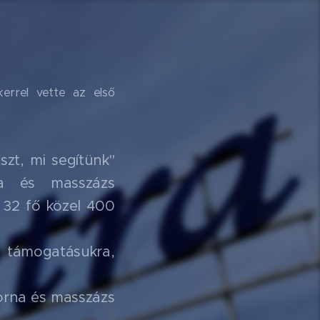
kerrel vette az első
zt, mi segítünk"
na és masszázs
. 32 fő közel 400
 támogatásukra,
orna és masszázs