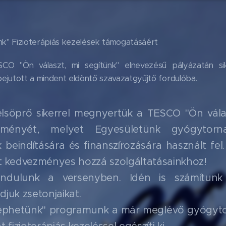
nk" Fizioterápiás kezelések támogatásáért
CO "Ön választ, mi segítünk" elnevezésű pályázatán si
ejutott a mindent eldöntő szavazatgyűjtő fordulóba.
elsöprő sikerrel megnyertük a TESCO "Ön válas
ményét, melyet Egyesületünk gyógytor
k beindítására és finanszírozására használt fel
t kedvezményes hozzá szolgáltatásainkhoz!
indulunk a versenyben. Idén is számítunk
juk zsetonjaikat.
 léphetünk" programunk a már meglévő gyógyt