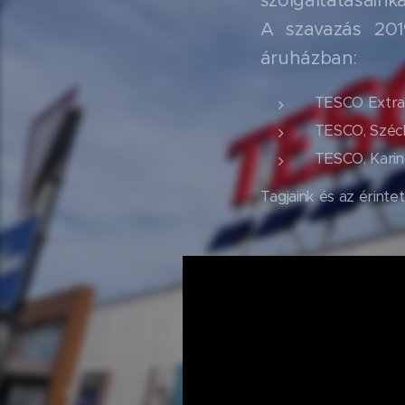
szolgáltatásainkat
A szavazás 2019
áruházban:
TESCO Extra,
TESCO, Széche
TESCO, Karint
Tagjaink és az érint