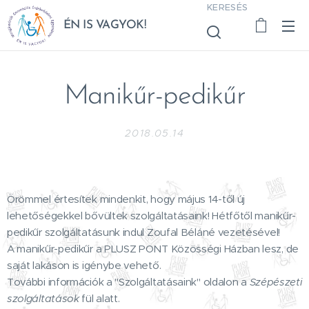
KERESÉS
ÉN IS VAGYOK!
Manikűr-pedikűr
2018.05.14
Örömmel értesítek mindenkit, hogy május 14-től új
lehetőségekkel bővültek szolgáltatásaink! Hétfőtől manikűr-
pedikűr szolgáltatásunk indul Zoufal Béláné vezetésével!
A manikűr-pedikűr a PLUSZ PONT Közösségi Házban lesz, de
saját lakáson is igénybe vehető.
További információk a "Szolgáltatásaink" oldalon a
Szépészeti
szolgáltatások
fül alatt.