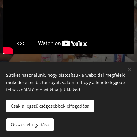
Sütiket használunk, hogy biztosítsuk a weboldal megfelelő
működését és biztonságát, valamint hogy a lehető legjobb
Mozgássérültek
ÉN IS VAGYOK!
Egyesülete
felhasználói élményt kínáljuk Neked.
2025
Minden jog fenntartva!
Csak a legszükségesebbek elfogadása
5000 Szolnok, Besenyszögi út 17.
Sütik
Nyelvek
Összes elfogadása
Magyar
English