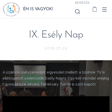
KERESÉS
ÉN IS VAGYOK!
IX. Esély Nap
2018.05.26
A számos civil szervezet, egyesület mellett a Szolnok TV is
ellátogatott a kilencedik Esély Napra. Egy-két mondat erejéig
Egyesületünk elnöke, Fehérváry Tünde is szót kapott.