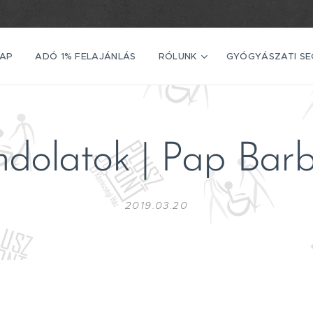
AP
ADÓ 1% FELAJÁNLÁS
RÓLUNK
GYÓGYÁSZATI S
dolatok | Pap Bar
2019.03.20