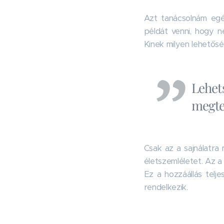
Azt tanácsolnám egés
példát venni, hogy n
Kinek milyen lehetősé
Lehet
megte
Csak az a sajnálatra 
életszemléletet. Az a 
Ez a hozzáállás telj
rendelkezik.