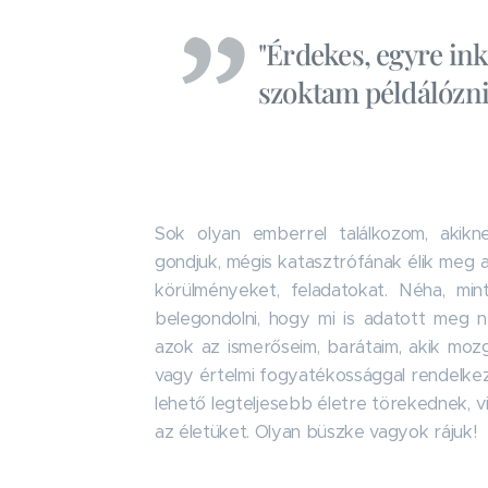
"Érdekes, egyre in
szoktam példálózni.
Sok olyan emberrel találkozom, akikn
gondjuk, mégis katasztrófának élik meg 
körülményeket, feladatokat. Néha, min
belegondolni, hogy mi is adatott meg n
azok az ismerőseim, barátaim, akik mozgá
vagy értelmi fogyatékossággal rendelkez
lehető legteljesebb életre törekednek, v
az életüket. Olyan büszke vagyok rájuk!