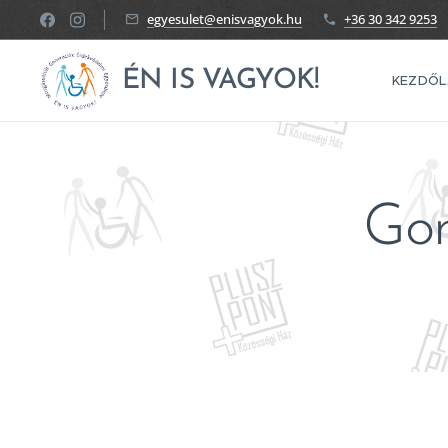
egyesulet@enisvagyok.hu
+36 30 342 9253
ÉN IS VAGYOK!
KEZDŐL
Gon