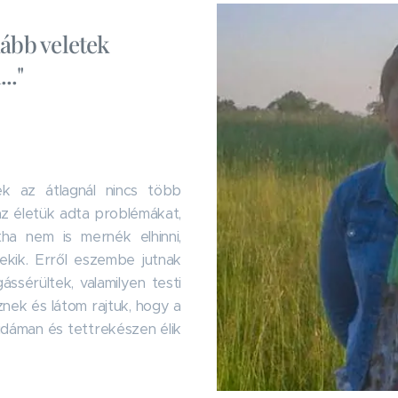
kább veletek
.."
ek az átlagnál nincs több
az életük adta problémákat,
tha nem is mernék elhinni,
ekik. Erről eszembe jutnak
ssérültek, valamilyen testi
nek és látom rajtuk, hogy a
idáman és tettrekészen élik