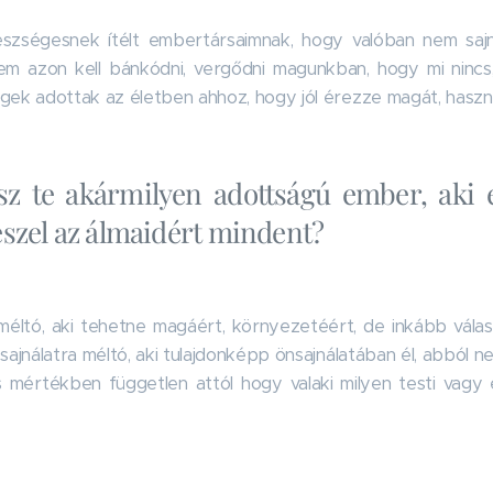
zségesnek ítélt embertársaimnak, hogy valóban nem sajná
em azon kell bánkódni, vergődni magunkban, hogy mi ninc
gek adottak az életben ahhoz, hogy jól érezze magát, haszn
sz te akármilyen adottságú ember, aki e
szel az álmaidért mindent?
méltó, aki tehetne magáért, környezetéért, de inkább válas
sajnálatra méltó, aki tulajdonképp önsajnálatában él, abból n
es mértékben független attól hogy valaki milyen testi vagy 