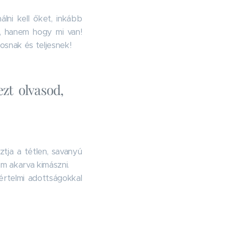
lni kell őket, inkább
s, hanem hogy mi van!
osnak és teljesnek!
zt olvasod,
ztja a tétlen, savanyú
em akarva kimászni.
értelmi adottságokkal