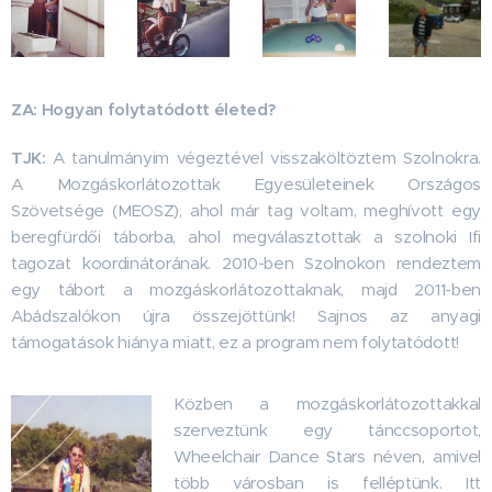
ZA: Hogyan folytatódott életed?
TJK:
A tanulmányim végeztével visszaköltöztem Szolnokra.
A Mozgáskorlátozottak Egyesületeinek Országos
Szövetsége (MEOSZ), ahol már tag voltam, meghívott egy
beregfürdői táborba, ahol megválasztottak a szolnoki Ifi
tagozat koordinátorának. 2010-ben Szolnokon rendeztem
egy tábort a mozgáskorlátozottaknak, majd 2011-ben
Abádszalókon újra összejöttünk! Sajnos az anyagi
támogatások hiánya miatt, ez a program nem folytatódott!
Közben a mozgáskorlátozottakkal
szerveztünk egy tánccsoportot,
Wheelchair Dance Stars néven, amivel
több városban is felléptünk. Itt