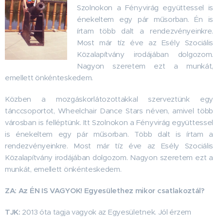
Szolnokon a Fényvirág együttessel is
énekeltem egy pár műsorban. Én is
írtam több dalt a rendezvényeinkre.
Most már tíz éve az Esély Szociális
Közalapítvány irodájában dolgozom.
Nagyon szeretem ezt a munkát,
emellett önkénteskedem.
Közben a mozgáskorlátozottakkal szerveztünk egy
tánccsoportot, Wheelchair Dance Stars néven, amivel több
városban is felléptünk. Itt Szolnokon a Fényvirág együttessel
is énekeltem egy pár műsorban. Több dalt is írtam a
rendezvényeinkre. Most már tíz éve az Esély Szociális
Közalapítvány irodájában dolgozom. Nagyon szeretem ezt a
munkát, emellett önkénteskedem.
ZA: Az ÉN IS VAGYOK! Egyesülethez mikor csatlakoztál?
TJK:
2013 óta tagja vagyok az Egyesületnek. Jól érzem