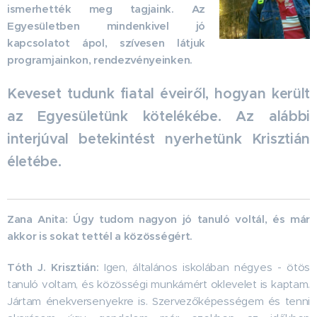
ismerhették meg tagjaink. Az
Egyesületben mindenkivel jó
kapcsolatot ápol, szívesen látjuk
programjainkon, rendezvényeinken.
Keveset tudunk fiatal éveiről, hogyan került
az Egyesületünk kötelékébe. Az alábbi
interjúval betekintést nyerhetünk Krisztián
életébe.
Zana Anita:
Úgy tudom nagyon jó tanuló voltál, és már
akkor is sokat tettél a közösségért.
Tóth J. Krisztián:
Igen, általános iskolában négyes - ötös
tanuló voltam, és közösségi munkámért oklevelet is kaptam.
Jártam énekversenyekre is. Szervezőképességem és tenni