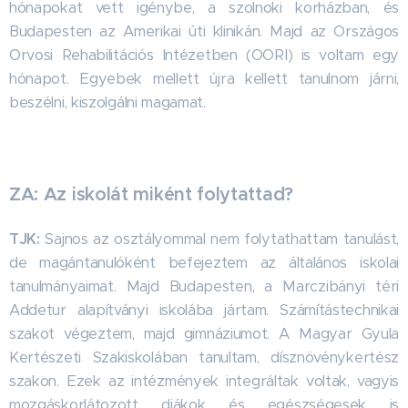
hónapokat vett igénybe, a szolnoki korházban, és
Budapesten az Amerikai úti klinikán. Majd az Országos
Orvosi Rehabilitációs Intézetben (OORI) is voltam egy
hónapot. Egyebek mellett újra kellett tanulnom járni,
beszélni, kiszolgálni magamat.
ZA: Az iskolát miként folytattad?
TJK:
Sajnos az osztályommal nem folytathattam tanulást,
de magántanulóként befejeztem az általános iskolai
tanulmányaimat. Majd Budapesten, a Marczibányi téri
Addetur alapítványi iskolába jártam. Számítástechnikai
szakot végeztem, majd gimnáziumot. A Magyar Gyula
Kertészeti Szakiskolában tanultam, dísznövénykertész
szakon. Ezek az intézmények integráltak voltak, vagyis
mozgáskorlátozott diákok és egészségesek is