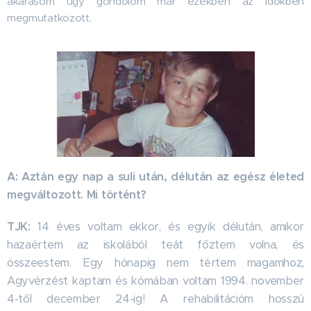
akarásom úgy gondolom már ezekben az időkben
megmutatkozott.
A: Aztán egy nap a suli után, délután az egész életed
megváltozott. Mi történt?
TJK:
14 éves voltam ekkor, és egyik délután, amikor
hazaértem az iskolából teát főztem volna, és
összeestem. Egy hónapig nem tértem magamhoz,
Agyvérzést kaptam és kómában voltam 1994. november
4-től december 24-ig! A rehabilitációm hosszú