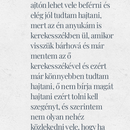
ajtón lehet vele beférni és
elég jól tudtam hajtani,
mert az én anyukám is
kerekesszékben ül, amikor
visszük bárhová és már
mentem az ő
kerekesszékével és ezért
már könnyebben tudtam
hajtani, ő nem bírja magát
hajtani ezért tolni kell
szegényt, és szerintem
nem olyan nehéz
közlekedni vele, hogy ha