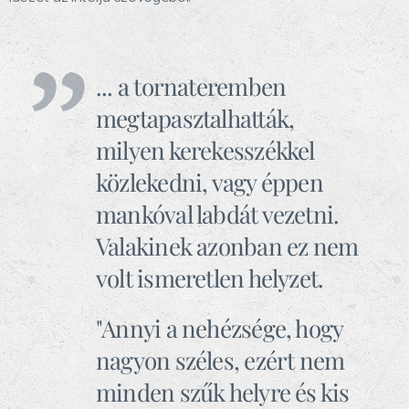
... a tornateremben
megtapasztalhatták,
milyen kerekesszékkel
közlekedni, vagy éppen
mankóval labdát vezetni.
Valakinek azonban ez nem
volt ismeretlen helyzet.
"Annyi a nehézsége, hogy
nagyon széles, ezért nem
minden szűk helyre és kis