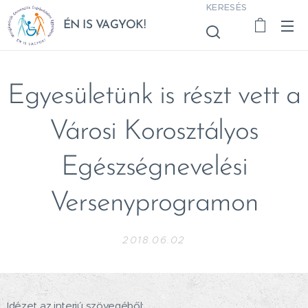
KERESÉS
ÉN IS VAGYOK!
Egyesületünk is részt vett a
Városi Korosztályos
Egészségnevelési
Versenyprogramon
2018.06.02
Idézet az interjú szövegéből: