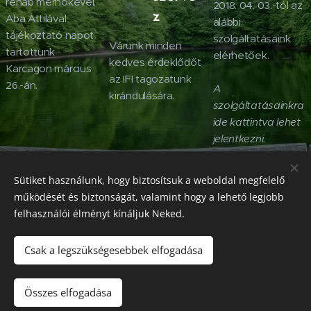
rehab mérnökével,
2018. 04. 03.-tól az
z
Aba Attilával
alábbi
tájékoztató napot
szolgáltatásaink
Várunk minden
tartottunk
elérhetőek.
kedves érdeklődőt
Karcagon március
az IFI tagozatunk
26.-án.
A
kirándulására.
szolgáltatásainkra
ide kattintva lehet
jelentkezni.
Sütiket használunk, hogy biztosítsuk a weboldal megfelelő
működését és biztonságát, valamint hogy a lehető legjobb
Mozgássérültek
ÉN IS VAGYOK!
Egyesülete
felhasználói élményt kínáljuk Neked.
2025
Minden jog fenntartva!
Csak a legszükségesebbek elfogadása
5000 Szolnok, Besenyszögi út 17.
Sütik
Nyelvek
Összes elfogadása
Magyar
English