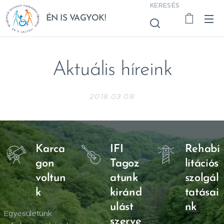
KERESÉS
ÉN IS VAGYOK!
Aktuális híreink
2018.03.08
Karca
IFI
Rehabi
gon
Tagoz
litációs
voltun
atunk
szolgál
k
kiránd
tatásai
ulást
nk
Egyesületünk
szerve