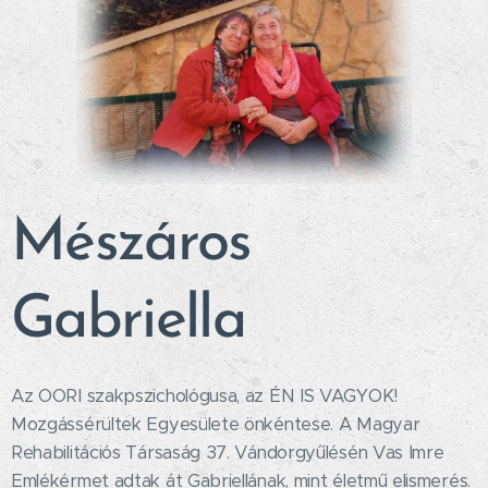
Mészáros
Gabriella
Az OORI szakpszichológusa, az ÉN IS VAGYOK!
Mozgássérültek Egyesülete önkéntese. A Magyar
Rehabilitációs Társaság 37. Vándorgyűlésén Vas Imre
Emlékérmet adtak át Gabriellának, mint életmű elismerés.