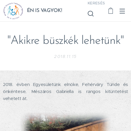
KERESÉS
ÉN IS VAGYOK!
"Akikre büszkék lehetünk"
2018.11.15
2018. évben Egyesületünk elnöke, Fehérváry Tünde és
önkéntese, Mészáros Gabriella is rangos kitüntetést
vehetett át.