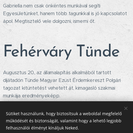
Gabriella nem csak önkéntes munkával segíti
Egyesületünket, hanem több tagunkkal is jó kapcsolatot
ápol. Megtisztelő vele dolgozni, ismerni őt.
Fehérváry Tünde
Augusztus 20., az államalapítás alkalmából tartott
díjátadón Tünde Magyar Ezüst Érdemkereszt Polgári
tagozat kitüntetést vehetett át, kimagasló szakmai
munkája eredményeképp.
Sütiket használunk, hogy biztosítsuk a weboldal megfelelő
működését és biztonságát, valamint hogy a lehető legjobb
Mozgássérültek
ÉN IS VAGYOK!
Egyesülete
felhasználói élményt kínáljuk Neked.
2025