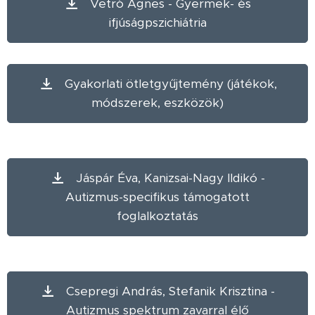
Vetró Ágnes - Gyermek- és
ifjúságpszichiátria
Gyakorlati ötletgyűjtemény (játékok,
módszerek, eszközök)
Jáspár Éva, Kanizsai-Nagy Ildikó -
Autizmus-specifikus támogatott
foglalkoztatás
Csepregi András, Stefanik Krisztina -
Autizmus spektrum zavarral élő