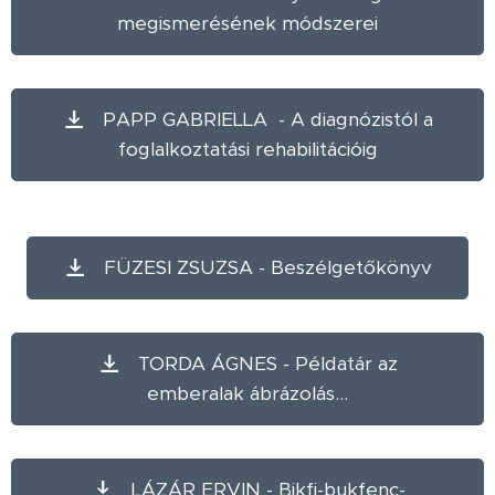
megismerésének módszerei
PAPP GABRIELLA - A diagnózistól a
foglalkoztatási rehabilitációig
FÜZESI ZSUZSA - Beszélgetőkönyv
TORDA ÁGNES - Példatár az
emberalak ábrázolás...
LÁZÁR ERVIN - Bikfi-bukfenc-