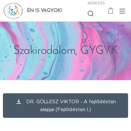
KERESÉS
ÉN IS VAGYOK!
Szakirodalom, GYGYK
DR. GÖLLESZ VIKTOR - A fejlődéstan
alapjai (Fejlődéstan I.)