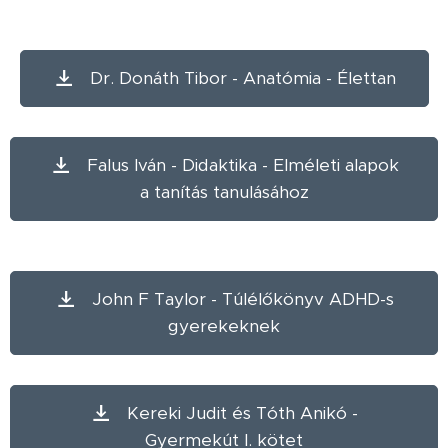
Dr. Donáth Tibor - Anatómia - Élettan
Falus Iván - Didaktika - Elméleti alapok
a tanítás tanulásához
John F Taylor - Túlélőkönyv ADHD-s
gyerekeknek
Kereki Judit és Tóth Anikó -
Gyermekút I. kötet