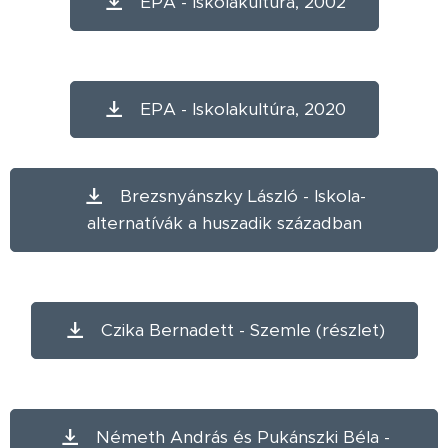
EPA - Iskolakultúra, 2002
EPA - Iskolakultúra, 2020
Brezsnyánszky László - Iskola-
alternatívák a huszadik században
Czika Bernadett - Szemle (részlet)
Németh András és Pukánszki Béla -