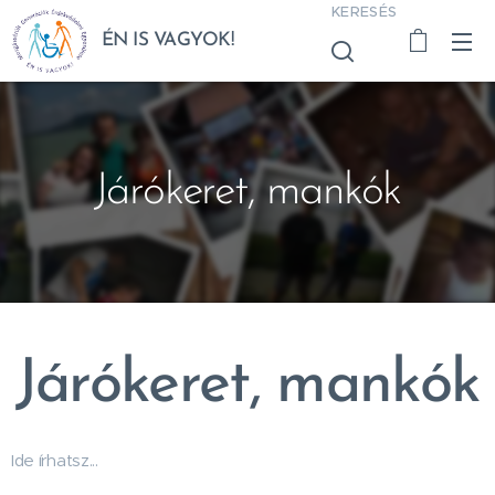
KERESÉS
ÉN IS VAGYOK!
Járókeret, mankók
Járókeret, mankók
Ide írhatsz...