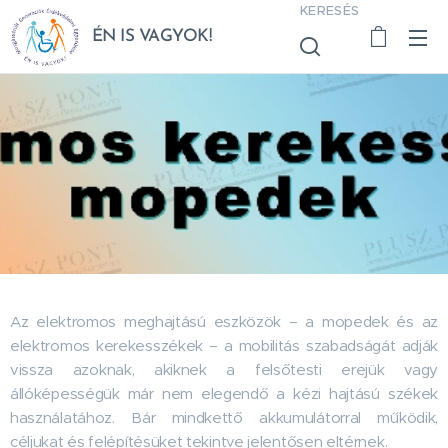
KERESÉS
ÉN IS VAGYOK!
Az elektromos meghajtású eszközök – a mopedek és az
elektromos kerekesszékek – a mobilitás szabadságát adják
vissza azoknak, akiknek a felsőtesti erejük vagy
állóképességük már nem elegendő a kézi hajtású székek
használatához. Bár mindkettő akkumulátorral működik,
céljukat és felépítésüket tekintve jelentősen eltérnek.