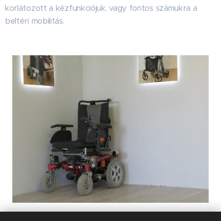
korlátozott a kézfunkciójuk, vagy fontos számukra a
beltéri mobilitás.