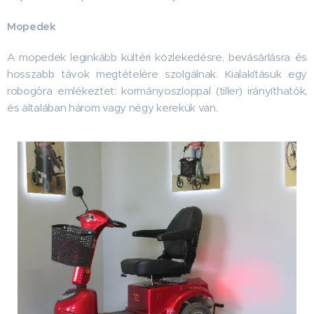
Mopedek
A mopedek leginkább kültéri közlekedésre, bevásárlásra és
hosszabb távok megtételére szolgálnak. Kialakításuk egy
robogóra emlékeztet: kormányoszloppal (tiller) irányíthatók,
és általában három vagy négy kerekük van.