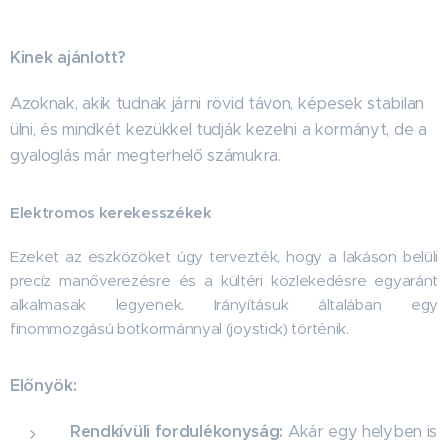
Kinek ajánlott?
Azoknak, akik tudnak járni rövid távon, képesek stabilan
ülni, és mindkét kezükkel tudják kezelni a kormányt, de a
gyaloglás már megterhelő számukra.
Elektromos kerekesszékek
Ezeket az eszközöket úgy tervezték, hogy a lakáson belüli
precíz manőverezésre és a kültéri közlekedésre egyaránt
alkalmasak legyenek. Irányításuk általában egy
finommozgású botkormánnyal (joystick) történik.
Előnyök:
Rendkívüli fordulékonyság:
Akár egy helyben is