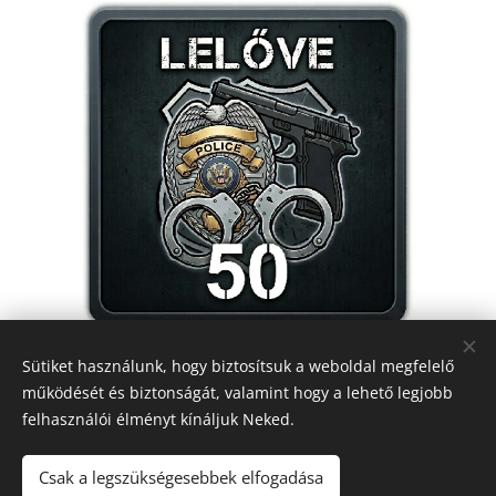
Sütiket használunk, hogy biztosítsuk a weboldal megfelelő
működését és biztonságát, valamint hogy a lehető legjobb
Mozgássérültek
ÉN IS VAGYOK!
Egyesülete
felhasználói élményt kínáljuk Neked.
2025
Minden jog fenntartva!
Csak a legszükségesebbek elfogadása
5000 Szolnok, Besenyszögi út 17.
Sütik