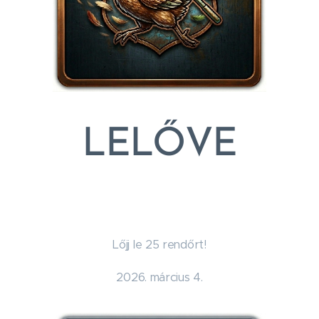
LELŐVE
Lőjj le 25 rendőrt!
2026. március 4.