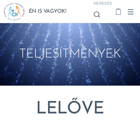
KERESÉS
ÉN IS VAGYOK!
TELJESÍTMÉNYEK
LELŐVE