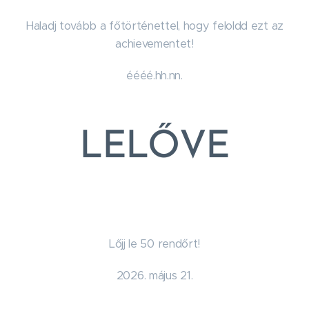
Haladj tovább a főtörténettel, hogy feloldd ezt az
achievementet!
éééé.hh.nn.
LELŐVE
Lőjj le 50 rendőrt!
2026. május 21.