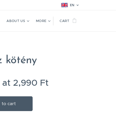
EN
ABOUT US
MORE
CART
z kötény
g at
2,990
Ft
 to cart